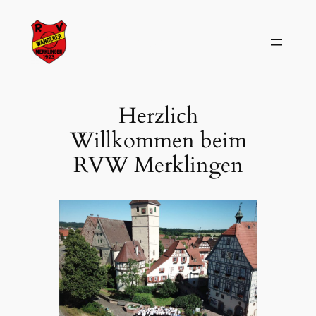
Zum
Inhalt
RVW Merklingen
springen
Herzlich
Willkommen beim
RVW Merklingen