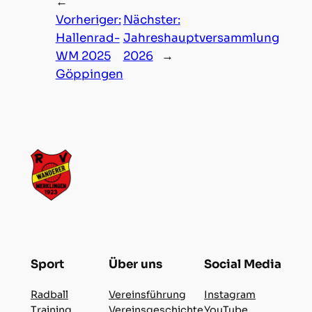
←
Vorheriger:
Nächster:
Hallenrad-
Jahreshauptversammlung
WM 2025
2026
→
Göppingen
RVW Merklingen
Sport
Über uns
Social Media
Radball
Vereinsführung
Instagram
Training
Vereinsgeschichte
YouTube